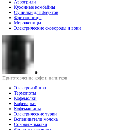
Аэрогрили
Кухонные комбайны
Сушилки для фруктов
Фритюрницы
Мороженицы
Электрические сковороды и воки
Приготовление кофе и напитков
Электрочайники
Термопоты
Кофемолки
Кофеварки
Кофемашины
Электрические турки
Вспениватели молока
Соковыжималки
Фильтры для воды