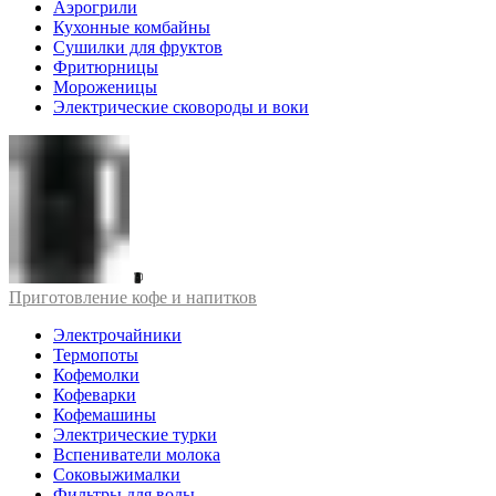
Аэрогрили
Кухонные комбайны
Сушилки для фруктов
Фритюрницы
Мороженицы
Электрические сковороды и воки
Приготовление кофе и напитков
Электрочайники
Термопоты
Кофемолки
Кофеварки
Кофемашины
Электрические турки
Вспениватели молока
Соковыжималки
Фильтры для воды