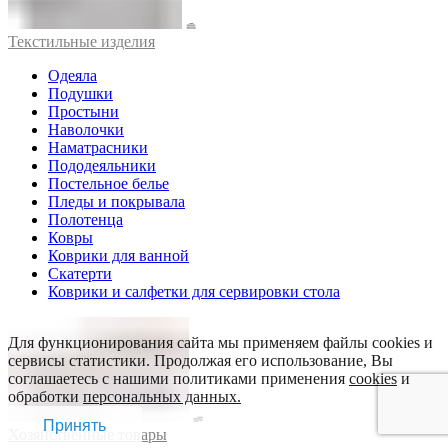
Текстильные изделия
Одеяла
Подушки
Простыни
Наволочки
Наматрасники
Пододеяльники
Постельное белье
Пледы и покрывала
Полотенца
Ковры
Коврики для ванной
Скатерти
Коврики и салфетки для сервировки стола
Для функционирования сайта мы применяем файлы cookies и
сервисы статистики. Продолжая его использование, Вы
соглашаетесь с нашими политиками применения
cookies
и
обработки
персональных данных.
Принять
Хозяйственные товары