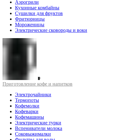
Аэрогрили
Кухонные комбайны
Сушилки для фруктов
Фритюрницы
Мороженицы
Электрические сковороды и воки
Приготовление кофе и напитков
Электрочайники
Термопоты
Кофемолки
Кофеварки
Кофемашины
Электрические турки
Вспениватели молока
Соковыжималки
Фильтры для воды