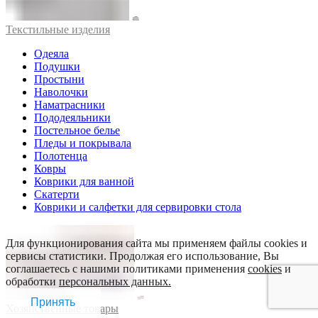
Текстильные изделия
Одеяла
Подушки
Простыни
Наволочки
Наматрасники
Пододеяльники
Постельное белье
Пледы и покрывала
Полотенца
Ковры
Коврики для ванной
Скатерти
Коврики и салфетки для сервировки стола
Для функционирования сайта мы применяем файлы cookies и
сервисы статистики. Продолжая его использование, Вы
соглашаетесь с нашими политиками применения
cookies
и
обработки
персональных данных.
Принять
Хозяйственные товары