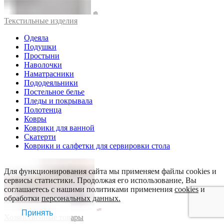
Текстильные изделия
Одеяла
Подушки
Простыни
Наволочки
Наматрасники
Пододеяльники
Постельное белье
Пледы и покрывала
Полотенца
Ковры
Коврики для ванной
Скатерти
Коврики и салфетки для сервировки стола
Для функционирования сайта мы применяем файлы cookies и
сервисы статистики. Продолжая его использование, Вы
соглашаетесь с нашими политиками применения
cookies
и
обработки
персональных данных.
Принять
Хозяйственные товары