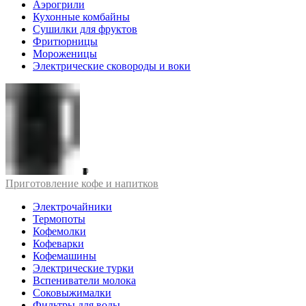
Аэрогрили
Кухонные комбайны
Сушилки для фруктов
Фритюрницы
Мороженицы
Электрические сковороды и воки
Приготовление кофе и напитков
Электрочайники
Термопоты
Кофемолки
Кофеварки
Кофемашины
Электрические турки
Вспениватели молока
Соковыжималки
Фильтры для воды