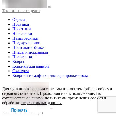
Текстильные изделия
Одеяла
Подушки
Простыни
Наволочки
Наматрасники
Пододеяльники
Постельное белье
Пледы и покрывала
Полотенца
Ковры
Коврики для ванной
Скатерти
Коврики и салфетки для сервировки стола
Для функционирования сайта мы применяем файлы cookies и
сервисы статистики. Продолжая его использование, Вы
соглашаетесь с нашими политиками применения
cookies
и
обработки
персональных данных.
Принять
Хозяйственные товары