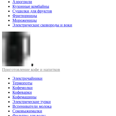
Аэрогрили
Кухонные комбайны
Сушилки для фруктов
Фритюрницы
Мороженицы
Электрические сковороды и воки
Приготовление кофе и напитков
Электрочайники
Термопоты
Кофемолки
Кофеварки
Кофемашины
Электрические турки
Вспениватели молока
Соковыжималки
Фильтры для воды