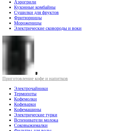
Аэрогрили
Кухонные комбайны
Сушилки для фруктов
Фритюрницы
Мороженицы
Электрические сковороды и воки
Приготовление кофе и напитков
Электрочайники
Термопоты
Кофемолки
Кофеварки
Кофемашины
Электрические турки
Вспениватели молока
Соковыжималки
Фильтры для воды