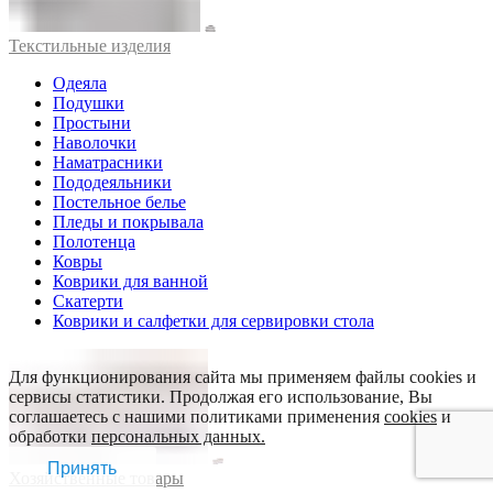
Текстильные изделия
Одеяла
Подушки
Простыни
Наволочки
Наматрасники
Пододеяльники
Постельное белье
Пледы и покрывала
Полотенца
Ковры
Коврики для ванной
Скатерти
Коврики и салфетки для сервировки стола
Для функционирования сайта мы применяем файлы cookies и
сервисы статистики. Продолжая его использование, Вы
соглашаетесь с нашими политиками применения
cookies
и
обработки
персональных данных.
Принять
Хозяйственные товары