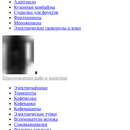
Аэрогрили
Кухонные комбайны
Сушилки для фруктов
Фритюрницы
Мороженицы
Электрические сковороды и воки
Приготовление кофе и напитков
Электрочайники
Термопоты
Кофемолки
Кофеварки
Кофемашины
Электрические турки
Вспениватели молока
Соковыжималки
Фильтры для воды