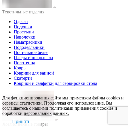
Текстильные изделия
Одеяла
Подушки
Простыни
Наволочки
Наматрасники
Пододеяльники
Постельное белье
Пледы и покрывала
Полотенца
Ковры
Коврики для ванной
Скатерти
Коврики и салфетки для сервировки стола
Для функционирования сайта мы применяем файлы cookies и
сервисы статистики. Продолжая его использование, Вы
соглашаетесь с нашими политиками применения
cookies
и
обработки
персональных данных.
Принять
Хозяйственные товары