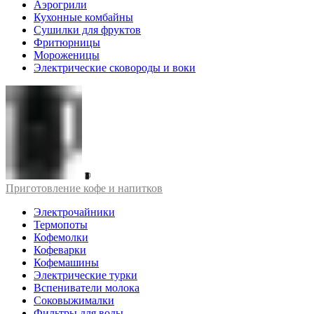
Аэрогрили
Кухонные комбайны
Сушилки для фруктов
Фритюрницы
Мороженицы
Электрические сковороды и воки
Приготовление кофе и напитков
Электрочайники
Термопоты
Кофемолки
Кофеварки
Кофемашины
Электрические турки
Вспениватели молока
Соковыжималки
Фильтры для воды