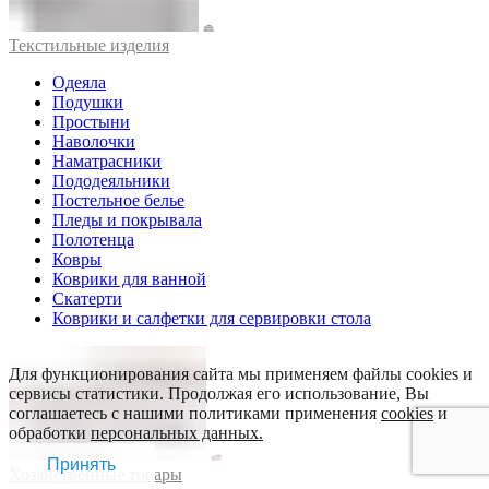
Текстильные изделия
Одеяла
Подушки
Простыни
Наволочки
Наматрасники
Пододеяльники
Постельное белье
Пледы и покрывала
Полотенца
Ковры
Коврики для ванной
Скатерти
Коврики и салфетки для сервировки стола
Для функционирования сайта мы применяем файлы cookies и
сервисы статистики. Продолжая его использование, Вы
соглашаетесь с нашими политиками применения
cookies
и
обработки
персональных данных.
Принять
Хозяйственные товары