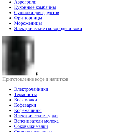
Аэрогрили
Кухонные комбайны
Сушилки для фруктов
Фритюрницы
Мороженицы
Электрические сковороды и воки
Приготовление кофе и напитков
Электрочайники
Термопоты
Кофемолки
Кофеварки
Кофемашины
Электрические турки
Вспениватели молока
Соковыжималки
Фильтры для воды