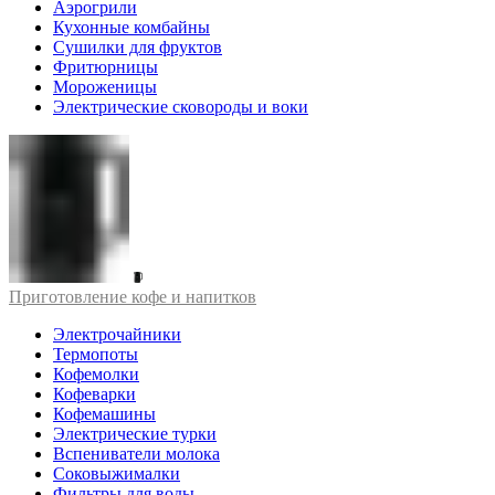
Аэрогрили
Кухонные комбайны
Сушилки для фруктов
Фритюрницы
Мороженицы
Электрические сковороды и воки
Приготовление кофе и напитков
Электрочайники
Термопоты
Кофемолки
Кофеварки
Кофемашины
Электрические турки
Вспениватели молока
Соковыжималки
Фильтры для воды