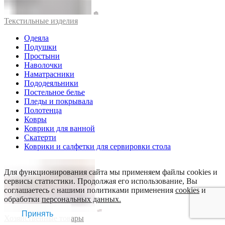
Текстильные изделия
Одеяла
Подушки
Простыни
Наволочки
Наматрасники
Пододеяльники
Постельное белье
Пледы и покрывала
Полотенца
Ковры
Коврики для ванной
Скатерти
Коврики и салфетки для сервировки стола
Для функционирования сайта мы применяем файлы cookies и
сервисы статистики. Продолжая его использование, Вы
соглашаетесь с нашими политиками применения
cookies
и
обработки
персональных данных.
Принять
Хозяйственные товары