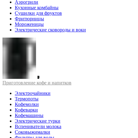
Аэрогрили
Кухонные комбайны
Сушилки для фруктов
Фритюрницы
Мороженицы
Электрические сковороды и воки
Приготовление кофе и напитков
Электрочайники
Термопоты
Кофемолки
Кофеварки
Кофемашины
Электрические турки
Вспениватели молока
Соковыжималки
Фильтры для воды