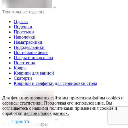
Текстильные изделия
Одеяла
Подушки
Простыни
Наволочки
Наматрасники
Пододеяльники
Постельное белье
Пледы и покрывала
Полотенца
Ковры
Коврики для ванной
Скатерти
Коврики и салфетки для сервировки стола
Для функционирования сайта мы применяем файлы cookies и
сервисы статистики. Продолжая его использование, Вы
соглашаетесь с нашими политиками применения
cookies
и
обработки
персональных данных.
Принять
Хозяйственные товары