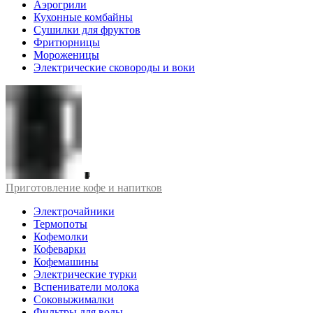
Аэрогрили
Кухонные комбайны
Сушилки для фруктов
Фритюрницы
Мороженицы
Электрические сковороды и воки
Приготовление кофе и напитков
Электрочайники
Термопоты
Кофемолки
Кофеварки
Кофемашины
Электрические турки
Вспениватели молока
Соковыжималки
Фильтры для воды