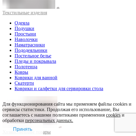
Текстильные изделия
Одеяла
Подушки
Простыни
Наволочки
Наматрасники
Пододеяльники
Постельное белье
Пледы и покрывала
Полотенца
Ковры
Коврики для ванной
Скатерти
Коврики и салфетки для сервировки стола
Для функционирования сайта мы применяем файлы cookies и
сервисы статистики. Продолжая его использование, Вы
соглашаетесь с нашими политиками применения
cookies
и
обработки
персональных данных.
Принять
Хозяйственные товары