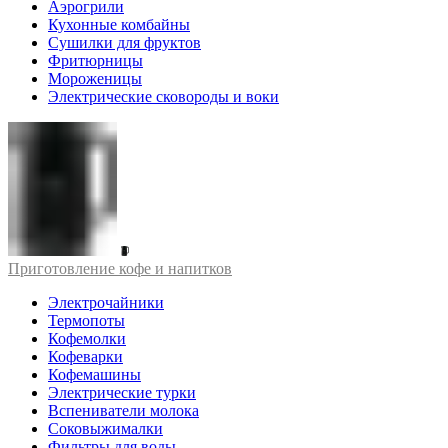
Аэрогрили
Кухонные комбайны
Сушилки для фруктов
Фритюрницы
Мороженицы
Электрические сковороды и воки
Приготовление кофе и напитков
Электрочайники
Термопоты
Кофемолки
Кофеварки
Кофемашины
Электрические турки
Вспениватели молока
Соковыжималки
Фильтры для воды