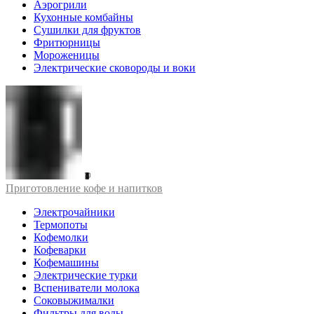
Аэрогрили
Кухонные комбайны
Сушилки для фруктов
Фритюрницы
Мороженицы
Электрические сковороды и воки
Приготовление кофе и напитков
Электрочайники
Термопоты
Кофемолки
Кофеварки
Кофемашины
Электрические турки
Вспениватели молока
Соковыжималки
Фильтры для воды