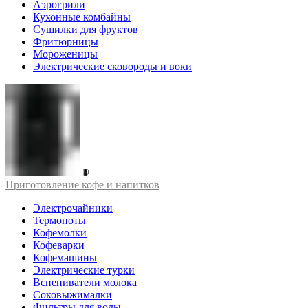
Аэрогрили
Кухонные комбайны
Сушилки для фруктов
Фритюрницы
Мороженицы
Электрические сковороды и воки
Приготовление кофе и напитков
Электрочайники
Термопоты
Кофемолки
Кофеварки
Кофемашины
Электрические турки
Вспениватели молока
Соковыжималки
Фильтры для воды