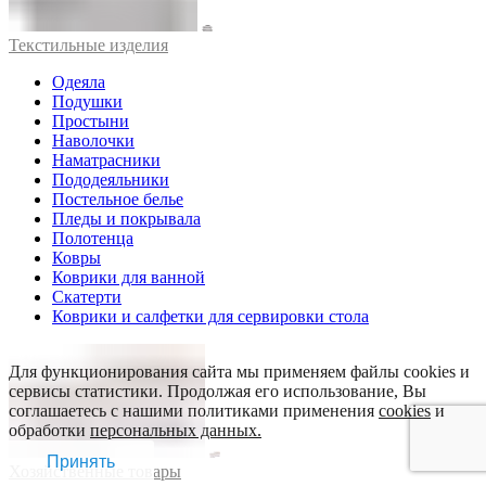
Текстильные изделия
Одеяла
Подушки
Простыни
Наволочки
Наматрасники
Пододеяльники
Постельное белье
Пледы и покрывала
Полотенца
Ковры
Коврики для ванной
Скатерти
Коврики и салфетки для сервировки стола
Для функционирования сайта мы применяем файлы cookies и
сервисы статистики. Продолжая его использование, Вы
соглашаетесь с нашими политиками применения
cookies
и
обработки
персональных данных.
Принять
Хозяйственные товары