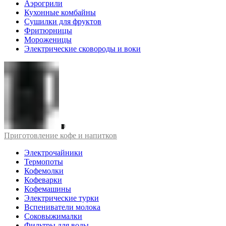
Аэрогрили
Кухонные комбайны
Сушилки для фруктов
Фритюрницы
Мороженицы
Электрические сковороды и воки
Приготовление кофе и напитков
Электрочайники
Термопоты
Кофемолки
Кофеварки
Кофемашины
Электрические турки
Вспениватели молока
Соковыжималки
Фильтры для воды