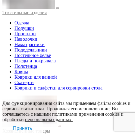
Текстильные изделия
Одеяла
Подушки
Простыни
Наволочки
Наматрасники
Пододеяльники
Постельное белье
Пледы и покрывала
Полотенца
Ковры
Коврики для ванной
Скатерти
Коврики и салфетки для сервировки стола
Для функционирования сайта мы применяем файлы cookies и
сервисы статистики. Продолжая его использование, Вы
соглашаетесь с нашими политиками применения
cookies
и
обработки
персональных данных.
Принять
Хозяйственные товары