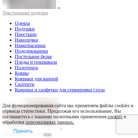
Текстильные изделия
Одеяла
Подушки
Простыни
Наволочки
Наматрасники
Пододеяльники
Постельное белье
Пледы и покрывала
Полотенца
Ковры
Коврики для ванной
Скатерти
Коврики и салфетки для сервировки стола
Для функционирования сайта мы применяем файлы cookies и
сервисы статистики. Продолжая его использование, Вы
соглашаетесь с нашими политиками применения
cookies
и
обработки
персональных данных.
Принять
Хозяйственные товары