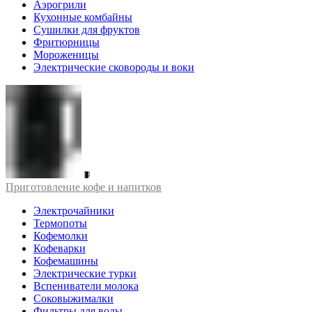
Аэрогрили
Кухонные комбайны
Сушилки для фруктов
Фритюрницы
Мороженицы
Электрические сковороды и воки
Приготовление кофе и напитков
Электрочайники
Термопоты
Кофемолки
Кофеварки
Кофемашины
Электрические турки
Вспениватели молока
Соковыжималки
Фильтры для воды