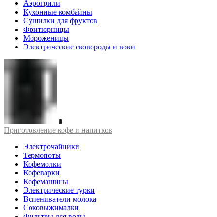
Аэрогрили
Кухонные комбайны
Сушилки для фруктов
Фритюрницы
Мороженицы
Электрические сковороды и воки
Приготовление кофе и напитков
Электрочайники
Термопоты
Кофемолки
Кофеварки
Кофемашины
Электрические турки
Вспениватели молока
Соковыжималки
Фильтры для воды