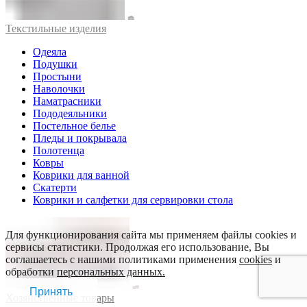
Текстильные изделия
Одеяла
Подушки
Простыни
Наволочки
Наматрасники
Пододеяльники
Постельное белье
Пледы и покрывала
Полотенца
Ковры
Коврики для ванной
Скатерти
Коврики и салфетки для сервировки стола
Для функционирования сайта мы применяем файлы cookies и
сервисы статистики. Продолжая его использование, Вы
соглашаетесь с нашими политиками применения
cookies
и
обработки
персональных данных.
Принять
Хозяйственные товары