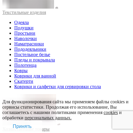
Текстильные изделия
Одеяла
Подушки
Простыни
Наволочки
Наматрасники
Пододеяльники
Постельное белье
Пледы и покрывала
Полотенца
Ковры
Коврики для ванной
Скатерти
Коврики и салфетки для сервировки стола
Для функционирования сайта мы применяем файлы cookies и
сервисы статистики. Продолжая его использование, Вы
соглашаетесь с нашими политиками применения
cookies
и
обработки
персональных данных.
Принять
Хозяйственные товары