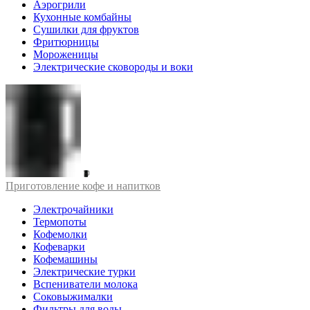
Аэрогрили
Кухонные комбайны
Сушилки для фруктов
Фритюрницы
Мороженицы
Электрические сковороды и воки
Приготовление кофе и напитков
Электрочайники
Термопоты
Кофемолки
Кофеварки
Кофемашины
Электрические турки
Вспениватели молока
Соковыжималки
Фильтры для воды