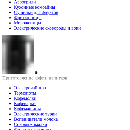
Аэрогрили
Кухонные комбайны
Сушилки для фруктов
Фритюрницы
Мороженицы
Электрические сковороды и воки
Приготовление кофе и напитков
Электрочайники
Термопоты
Кофемолки
Кофеварки
Кофемашины
Электрические турки
Вспениватели молока
Соковыжималки
Фильтры для воды