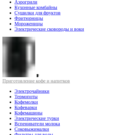
Аэрогрили
Кухонные комбайны
Сушилки для фруктов
Фритюрницы
Мороженицы
Электрические сковороды и воки
Приготовление кофе и напитков
Электрочайники
Термопоты
Кофемолки
Кофеварки
Кофемашины
Электрические турки
Вспениватели молока
Соковыжималки
Фильтры для воды