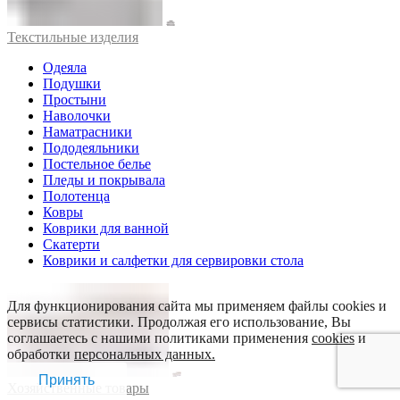
Текстильные изделия
Одеяла
Подушки
Простыни
Наволочки
Наматрасники
Пододеяльники
Постельное белье
Пледы и покрывала
Полотенца
Ковры
Коврики для ванной
Скатерти
Коврики и салфетки для сервировки стола
Для функционирования сайта мы применяем файлы cookies и
сервисы статистики. Продолжая его использование, Вы
соглашаетесь с нашими политиками применения
cookies
и
обработки
персональных данных.
Принять
Хозяйственные товары