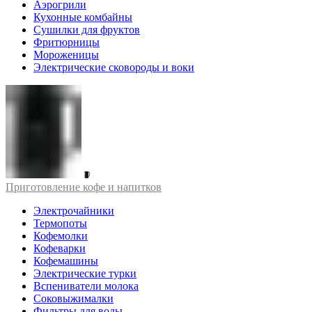
Аэрогрили
Кухонные комбайны
Сушилки для фруктов
Фритюрницы
Мороженицы
Электрические сковороды и воки
Приготовление кофе и напитков
Электрочайники
Термопоты
Кофемолки
Кофеварки
Кофемашины
Электрические турки
Вспениватели молока
Соковыжималки
Фильтры для воды