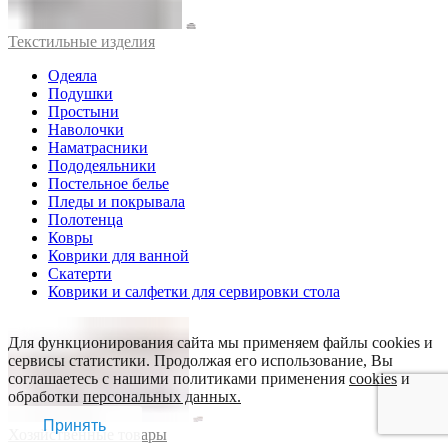
Текстильные изделия
Одеяла
Подушки
Простыни
Наволочки
Наматрасники
Пододеяльники
Постельное белье
Пледы и покрывала
Полотенца
Ковры
Коврики для ванной
Скатерти
Коврики и салфетки для сервировки стола
Для функционирования сайта мы применяем файлы cookies и
сервисы статистики. Продолжая его использование, Вы
соглашаетесь с нашими политиками применения
cookies
и
обработки
персональных данных.
Принять
Хозяйственные товары