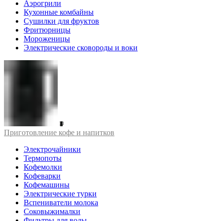
Аэрогрили
Кухонные комбайны
Сушилки для фруктов
Фритюрницы
Мороженицы
Электрические сковороды и воки
Приготовление кофе и напитков
Электрочайники
Термопоты
Кофемолки
Кофеварки
Кофемашины
Электрические турки
Вспениватели молока
Соковыжималки
Фильтры для воды