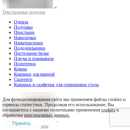
Текстильные изделия
Одеяла
Подушки
Простыни
Наволочки
Наматрасники
Пододеяльники
Постельное белье
Пледы и покрывала
Полотенца
Ковры
Коврики для ванной
Скатерти
Коврики и салфетки для сервировки стола
Для функционирования сайта мы применяем файлы cookies и
сервисы статистики. Продолжая его использование, Вы
соглашаетесь с нашими политиками применения
cookies
и
обработки
персональных данных.
Принять
Хозяйственные товары