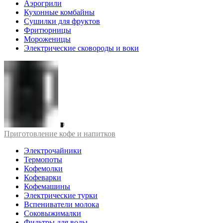
Аэрогрили
Кухонные комбайны
Сушилки для фруктов
Фритюрницы
Мороженицы
Электрические сковороды и воки
Приготовление кофе и напитков
Электрочайники
Термопоты
Кофемолки
Кофеварки
Кофемашины
Электрические турки
Вспениватели молока
Соковыжималки
Фильтры для воды