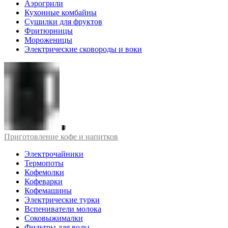
Аэрогрили
Кухонные комбайны
Сушилки для фруктов
Фритюрницы
Мороженицы
Электрические сковороды и воки
Приготовление кофе и напитков
Электрочайники
Термопоты
Кофемолки
Кофеварки
Кофемашины
Электрические турки
Вспениватели молока
Соковыжималки
Фильтры для воды