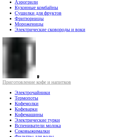
Аэрогрили
Кухонные комбайны
Сушилки для фруктов
Фритюрницы
Мороженицы
Электрические сковороды и воки
Приготовление кофе и напитков
Электрочайники
Термопоты
Кофемолки
Кофеварки
Кофемашины
Электрические турки
Вспениватели молока
Соковыжималки
Фильтры для воды