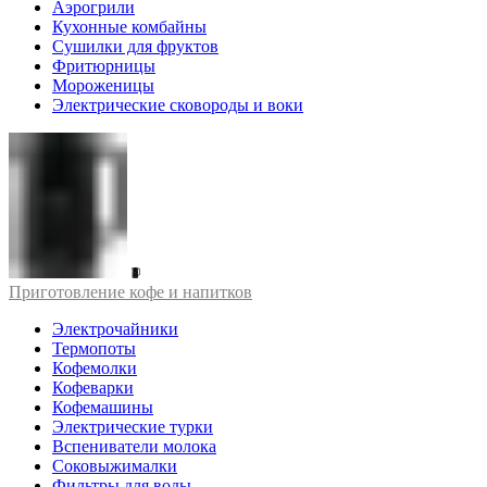
Аэрогрили
Кухонные комбайны
Сушилки для фруктов
Фритюрницы
Мороженицы
Электрические сковороды и воки
Приготовление кофе и напитков
Электрочайники
Термопоты
Кофемолки
Кофеварки
Кофемашины
Электрические турки
Вспениватели молока
Соковыжималки
Фильтры для воды