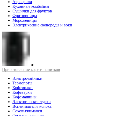
Аэрогрили
Кухонные комбайны
Сушилки для фруктов
Фритюрницы
Мороженицы
Электрические сковороды и воки
Приготовление кофе и напитков
Электрочайники
Термопоты
Кофемолки
Кофеварки
Кофемашины
Электрические турки
Вспениватели молока
Соковыжималки
Фильтры для воды