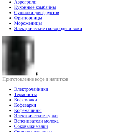
Аэрогрили
Кухонные комбайны
Сушилки для фруктов
Фритюрницы
Мороженицы
Электрические сковороды и воки
Приготовление кофе и напитков
Электрочайники
Термопоты
Кофемолки
Кофеварки
Кофемашины
Электрические турки
Вспениватели молока
Соковыжималки
Фильтры для воды