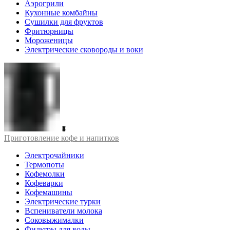
Аэрогрили
Кухонные комбайны
Сушилки для фруктов
Фритюрницы
Мороженицы
Электрические сковороды и воки
Приготовление кофе и напитков
Электрочайники
Термопоты
Кофемолки
Кофеварки
Кофемашины
Электрические турки
Вспениватели молока
Соковыжималки
Фильтры для воды