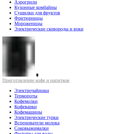
Аэрогрили
Кухонные комбайны
Сушилки для фруктов
Фритюрницы
Мороженицы
Электрические сковороды и воки
Приготовление кофе и напитков
Электрочайники
Термопоты
Кофемолки
Кофеварки
Кофемашины
Электрические турки
Вспениватели молока
Соковыжималки
Фильтры для воды