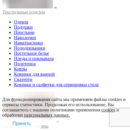
Текстильные изделия
Одеяла
Подушки
Простыни
Наволочки
Наматрасники
Пододеяльники
Постельное белье
Пледы и покрывала
Полотенца
Ковры
Коврики для ванной
Скатерти
Коврики и салфетки для сервировки стола
Для функционирования сайта мы применяем файлы cookies и
сервисы статистики. Продолжая его использование, Вы
соглашаетесь с нашими политиками применения
cookies
и
обработки
персональных данных.
Принять
Хозяйственные товары