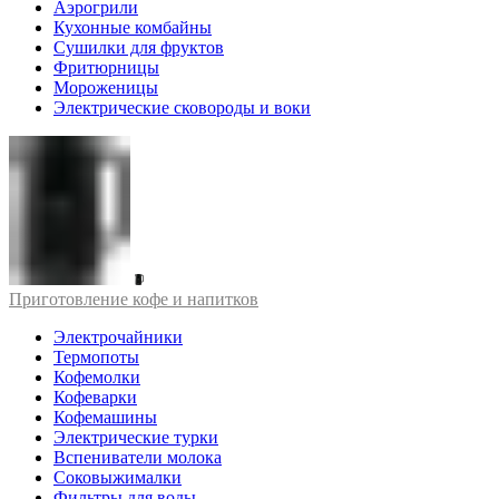
Аэрогрили
Кухонные комбайны
Сушилки для фруктов
Фритюрницы
Мороженицы
Электрические сковороды и воки
Приготовление кофе и напитков
Электрочайники
Термопоты
Кофемолки
Кофеварки
Кофемашины
Электрические турки
Вспениватели молока
Соковыжималки
Фильтры для воды