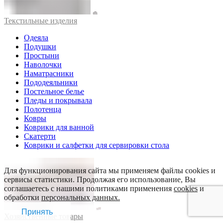
Текстильные изделия
Одеяла
Подушки
Простыни
Наволочки
Наматрасники
Пододеяльники
Постельное белье
Пледы и покрывала
Полотенца
Ковры
Коврики для ванной
Скатерти
Коврики и салфетки для сервировки стола
Для функционирования сайта мы применяем файлы cookies и
сервисы статистики. Продолжая его использование, Вы
соглашаетесь с нашими политиками применения
cookies
и
обработки
персональных данных.
Принять
Хозяйственные товары