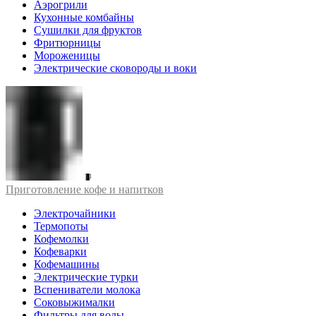
Аэрогрили
Кухонные комбайны
Сушилки для фруктов
Фритюрницы
Мороженицы
Электрические сковороды и воки
Приготовление кофе и напитков
Электрочайники
Термопоты
Кофемолки
Кофеварки
Кофемашины
Электрические турки
Вспениватели молока
Соковыжималки
Фильтры для воды