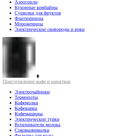
Аэрогрили
Кухонные комбайны
Сушилки для фруктов
Фритюрницы
Мороженицы
Электрические сковороды и воки
Приготовление кофе и напитков
Электрочайники
Термопоты
Кофемолки
Кофеварки
Кофемашины
Электрические турки
Вспениватели молока
Соковыжималки
Фильтры для воды