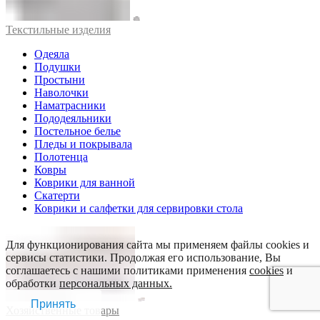
Текстильные изделия
Одеяла
Подушки
Простыни
Наволочки
Наматрасники
Пододеяльники
Постельное белье
Пледы и покрывала
Полотенца
Ковры
Коврики для ванной
Скатерти
Коврики и салфетки для сервировки стола
Для функционирования сайта мы применяем файлы cookies и
сервисы статистики. Продолжая его использование, Вы
соглашаетесь с нашими политиками применения
cookies
и
обработки
персональных данных.
Принять
Хозяйственные товары