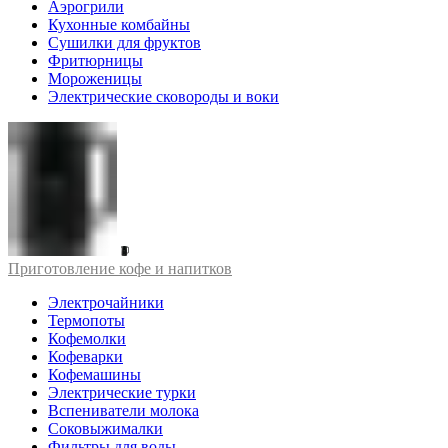
Аэрогрили
Кухонные комбайны
Сушилки для фруктов
Фритюрницы
Мороженицы
Электрические сковороды и воки
Приготовление кофе и напитков
Электрочайники
Термопоты
Кофемолки
Кофеварки
Кофемашины
Электрические турки
Вспениватели молока
Соковыжималки
Фильтры для воды