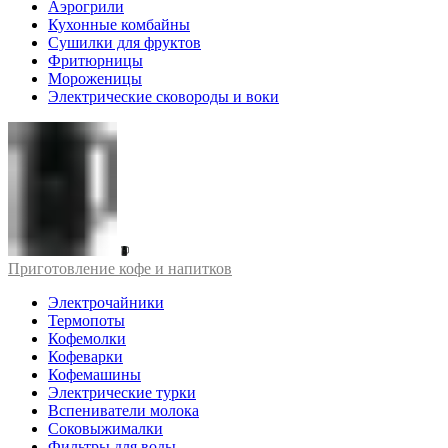
Аэрогрили
Кухонные комбайны
Сушилки для фруктов
Фритюрницы
Мороженицы
Электрические сковороды и воки
Приготовление кофе и напитков
Электрочайники
Термопоты
Кофемолки
Кофеварки
Кофемашины
Электрические турки
Вспениватели молока
Соковыжималки
Фильтры для воды