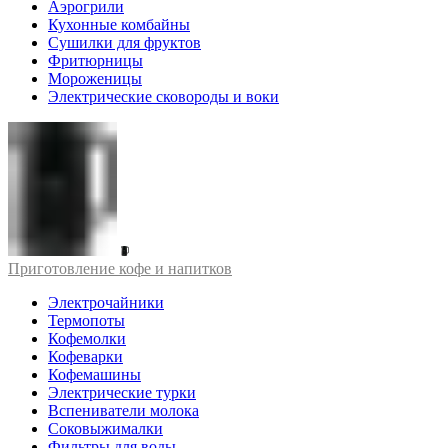
Аэрогрили
Кухонные комбайны
Сушилки для фруктов
Фритюрницы
Мороженицы
Электрические сковороды и воки
Приготовление кофе и напитков
Электрочайники
Термопоты
Кофемолки
Кофеварки
Кофемашины
Электрические турки
Вспениватели молока
Соковыжималки
Фильтры для воды