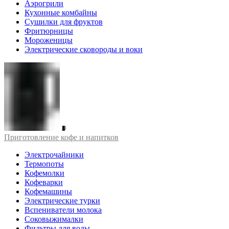
Аэрогрили
Кухонные комбайны
Сушилки для фруктов
Фритюрницы
Мороженицы
Электрические сковороды и воки
Приготовление кофе и напитков
Электрочайники
Термопоты
Кофемолки
Кофеварки
Кофемашины
Электрические турки
Вспениватели молока
Соковыжималки
Фильтры для воды