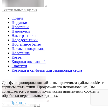
Текстильные изделия
Одеяла
Подушки
Простыни
Наволочки
Наматрасники
Пододеяльники
Постельное белье
Пледы и покрывала
Полотенца
Ковры
Коврики для ванной
Скатерти
Коврики и салфетки для сервировки стола
Для функционирования сайта мы применяем файлы cookies и
сервисы статистики. Продолжая его использование, Вы
соглашаетесь с нашими политиками применения
cookies
и
обработки
персональных данных.
Принять
Хозяйственные товары