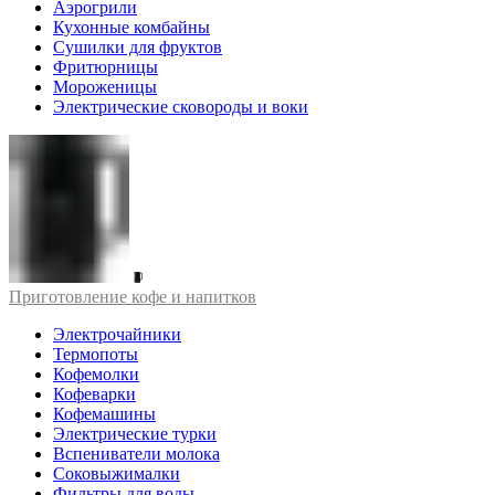
Аэрогрили
Кухонные комбайны
Сушилки для фруктов
Фритюрницы
Мороженицы
Электрические сковороды и воки
Приготовление кофе и напитков
Электрочайники
Термопоты
Кофемолки
Кофеварки
Кофемашины
Электрические турки
Вспениватели молока
Соковыжималки
Фильтры для воды