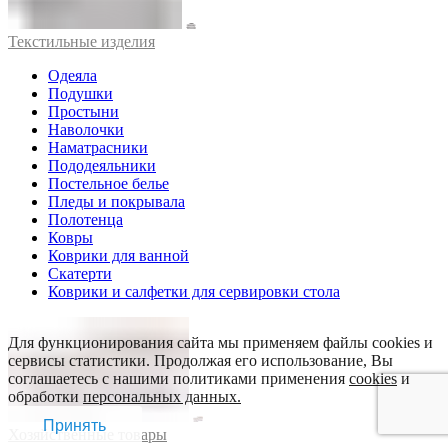
Текстильные изделия
Одеяла
Подушки
Простыни
Наволочки
Наматрасники
Пододеяльники
Постельное белье
Пледы и покрывала
Полотенца
Ковры
Коврики для ванной
Скатерти
Коврики и салфетки для сервировки стола
Для функционирования сайта мы применяем файлы cookies и
сервисы статистики. Продолжая его использование, Вы
соглашаетесь с нашими политиками применения
cookies
и
обработки
персональных данных.
Принять
Хозяйственные товары