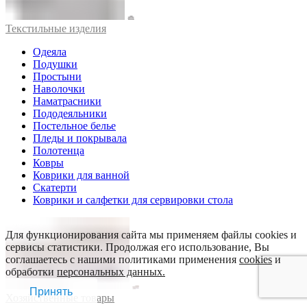
Текстильные изделия
Одеяла
Подушки
Простыни
Наволочки
Наматрасники
Пододеяльники
Постельное белье
Пледы и покрывала
Полотенца
Ковры
Коврики для ванной
Скатерти
Коврики и салфетки для сервировки стола
Для функционирования сайта мы применяем файлы cookies и
сервисы статистики. Продолжая его использование, Вы
соглашаетесь с нашими политиками применения
cookies
и
обработки
персональных данных.
Принять
Хозяйственные товары