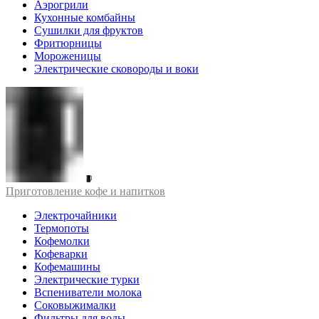
Аэрогрили
Кухонные комбайны
Сушилки для фруктов
Фритюрницы
Мороженицы
Электрические сковороды и воки
Приготовление кофе и напитков
Электрочайники
Термопоты
Кофемолки
Кофеварки
Кофемашины
Электрические турки
Вспениватели молока
Соковыжималки
Фильтры для воды