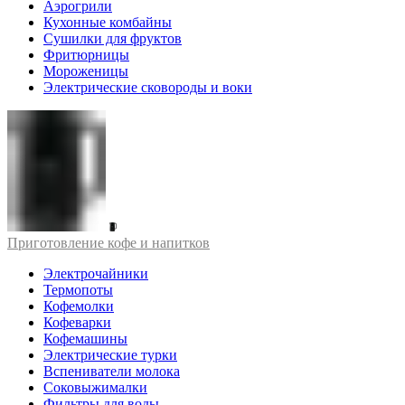
Аэрогрили
Кухонные комбайны
Сушилки для фруктов
Фритюрницы
Мороженицы
Электрические сковороды и воки
Приготовление кофе и напитков
Электрочайники
Термопоты
Кофемолки
Кофеварки
Кофемашины
Электрические турки
Вспениватели молока
Соковыжималки
Фильтры для воды