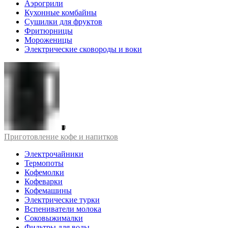
Аэрогрили
Кухонные комбайны
Сушилки для фруктов
Фритюрницы
Мороженицы
Электрические сковороды и воки
Приготовление кофе и напитков
Электрочайники
Термопоты
Кофемолки
Кофеварки
Кофемашины
Электрические турки
Вспениватели молока
Соковыжималки
Фильтры для воды