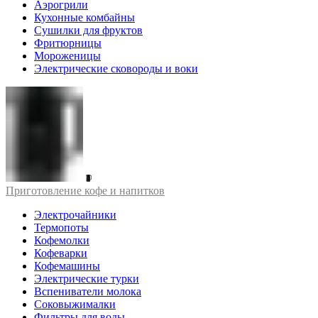
Аэрогрили
Кухонные комбайны
Сушилки для фруктов
Фритюрницы
Мороженицы
Электрические сковороды и воки
Приготовление кофе и напитков
Электрочайники
Термопоты
Кофемолки
Кофеварки
Кофемашины
Электрические турки
Вспениватели молока
Соковыжималки
Фильтры для воды