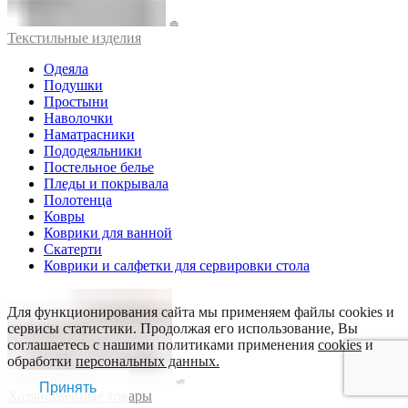
Текстильные изделия
Одеяла
Подушки
Простыни
Наволочки
Наматрасники
Пододеяльники
Постельное белье
Пледы и покрывала
Полотенца
Ковры
Коврики для ванной
Скатерти
Коврики и салфетки для сервировки стола
Для функционирования сайта мы применяем файлы cookies и
сервисы статистики. Продолжая его использование, Вы
соглашаетесь с нашими политиками применения
cookies
и
обработки
персональных данных.
Принять
Хозяйственные товары