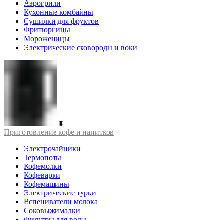
Аэрогрили
Кухонные комбайны
Сушилки для фруктов
Фритюрницы
Мороженицы
Электрические сковороды и воки
Приготовление кофе и напитков
Электрочайники
Термопоты
Кофемолки
Кофеварки
Кофемашины
Электрические турки
Вспениватели молока
Соковыжималки
Фильтры для воды