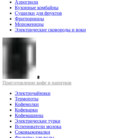
Аэрогрили
Кухонные комбайны
Сушилки для фруктов
Фритюрницы
Мороженицы
Электрические сковороды и воки
Приготовление кофе и напитков
Электрочайники
Термопоты
Кофемолки
Кофеварки
Кофемашины
Электрические турки
Вспениватели молока
Соковыжималки
Фильтры для воды