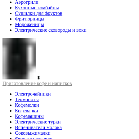
Аэрогрили
Кухонные комбайны
Сушилки для фруктов
Фритюрницы
Мороженицы
Электрические сковороды и воки
Приготовление кофе и напитков
Электрочайники
Термопоты
Кофемолки
Кофеварки
Кофемашины
Электрические турки
Вспениватели молока
Соковыжималки
Фильтры для воды