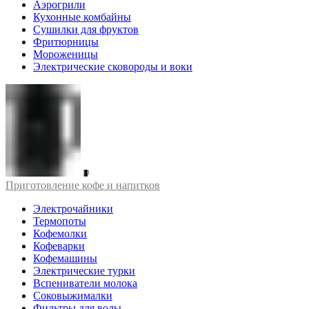
Аэрогрили
Кухонные комбайны
Сушилки для фруктов
Фритюрницы
Мороженицы
Электрические сковороды и воки
Приготовление кофе и напитков
Электрочайники
Термопоты
Кофемолки
Кофеварки
Кофемашины
Электрические турки
Вспениватели молока
Соковыжималки
Фильтры для воды