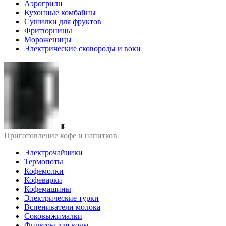
Аэрогрили
Кухонные комбайны
Сушилки для фруктов
Фритюрницы
Мороженицы
Электрические сковороды и воки
Приготовление кофе и напитков
Электрочайники
Термопоты
Кофемолки
Кофеварки
Кофемашины
Электрические турки
Вспениватели молока
Соковыжималки
Фильтры для воды