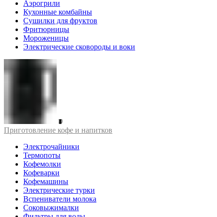
Аэрогрили
Кухонные комбайны
Сушилки для фруктов
Фритюрницы
Мороженицы
Электрические сковороды и воки
Приготовление кофе и напитков
Электрочайники
Термопоты
Кофемолки
Кофеварки
Кофемашины
Электрические турки
Вспениватели молока
Соковыжималки
Фильтры для воды