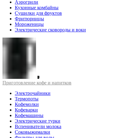
Аэрогрили
Кухонные комбайны
Сушилки для фруктов
Фритюрницы
Мороженицы
Электрические сковороды и воки
Приготовление кофе и напитков
Электрочайники
Термопоты
Кофемолки
Кофеварки
Кофемашины
Электрические турки
Вспениватели молока
Соковыжималки
Фильтры для воды